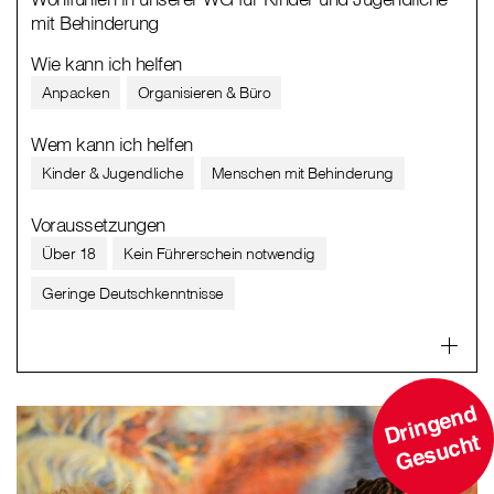
mit Behinderung
Wie kann ich helfen
Anpacken
Organisieren & Büro
Wem kann ich helfen
Kinder & Jugendliche
Menschen mit Behinderung
Voraussetzungen
Über 18
Kein Führerschein notwendig
Geringe Deutschkenntnisse
D
ri
n
g
e
n
d
G
e
s
u
c
ht