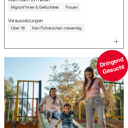
Migrant*innen & Geflüchtete
Frauen
Voraussetzungen
Über 18
Kein Führerschein notwendig
D
ri
n
g
e
n
d
G
e
s
u
c
ht