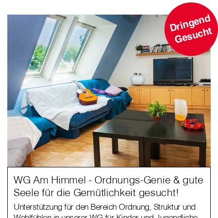
D
ri
n
g
e
n
d
G
e
s
u
c
ht
WG Am Himmel - Ordnungs-Genie & gute
Seele für die Gemütlichkeit gesucht!
Unterstützung für den Bereich Ordnung, Struktur und
Wohlfühlen in unserer WG für Kinder und Jugendliche