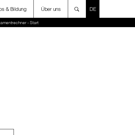
SPRACHE AUSWÄH
bs & Bildung
Über uns
tamentrechner - Start