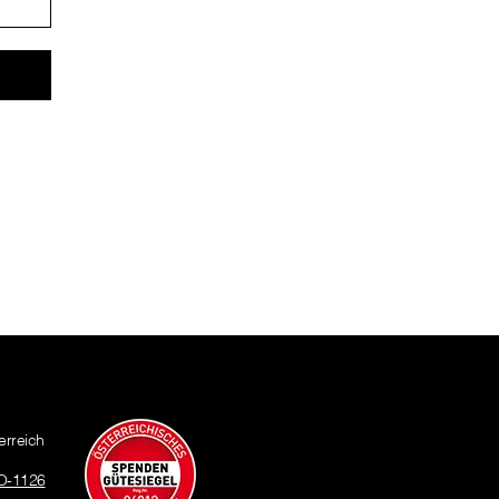
erreich
O-1126