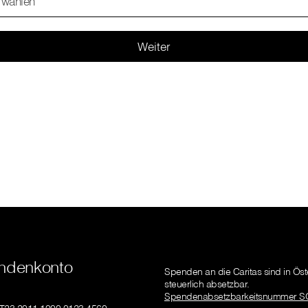
 wählen
Weiter
ndenkonto
Spenden an die Caritas sind in Öst
steuerlich absetzbar.
Spendenabsetzbarkeitsnummer S