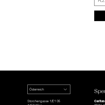
PLZ
Österreich
Spe
Storchengasse 1/E1 05
Caritas