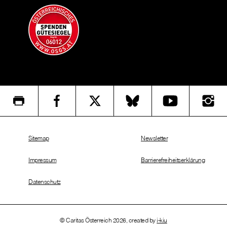
Sitemap
Newsletter
Impressum
Barrierefreiheitserklärung
Datenschutz
© Caritas Österreich 2026, created by
i-kiu