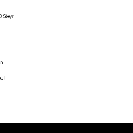
0 Steyr
en
il: