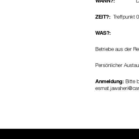
WANN?:
Diensta
ZEIT?:
Treffpunkt 0
WAS?:
Betriebe aus der R
Persönlicher Austa
Anmeldung:
Bitte 
esmat.jawaheri@car