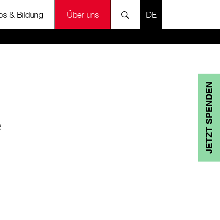
SPRACHE AUSWÄH
bs & Bildung
Über uns
JETZT SPENDEN
e