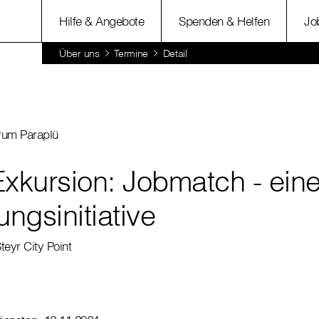
Hilfe & Angebote
Spenden & Helfen
Jo
Über uns
Termine
Detail
trum Paraplü
Exkursion: Jobmatch - ein
ngsinitiative
ity Point