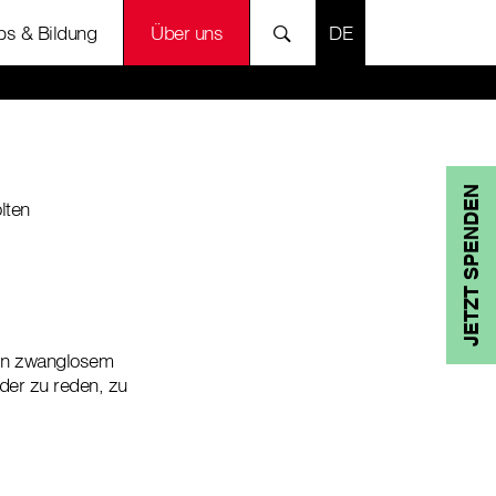
SPRACHE AUSWÄH
bs & Bildung
Über uns
JETZT SPENDEN
lten
n in zwanglosem
der zu reden, zu