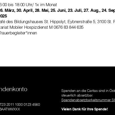
6:00 bis 18:00 Uhr/ 1x im Monat
6. März, 30. April, 28. Mai, 25. Juni, 23. Juli, 27. Aug., 24. Sep
2025
é des Bildungshauses St. Hippolyt, Eybnerstraße 5, 3100 St. P
ariat Mobiler Hospizdienst M 0676 83 844 635
rauerbegleiter*innen
ndenkonto
Spenden an die Caritas sind in Öst
steuerlich absetzbar.
Spendenabsetzbarkeitsnummer S
AT23 2011 1000 0123 4560
GIBAATWWXXX
Vielen Dank für Ihre Spende!