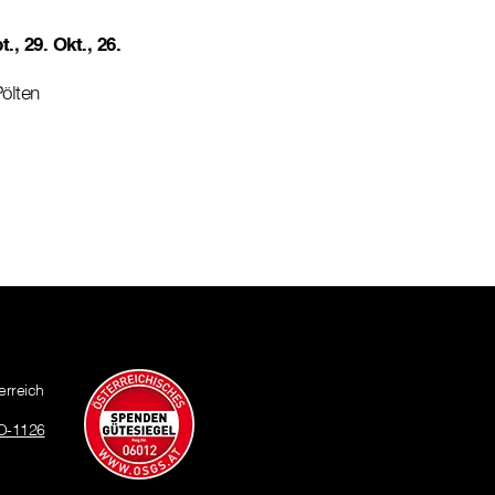
t., 29. Okt., 26.
ölten
erreich
O-1126