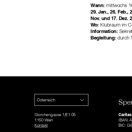
Wann:
mittwochs 1
29. Jan., 26. Feb., 2
Nov. und 17. Dez. 
Wo:
Klubraum im Caf
Information:
Sekret
Begleitung:
durch T
Österreich
Spe
Storchengasse 1/E1 05
Caritas
1150 Wien
IBAN: 
Kontakt
BIC: 