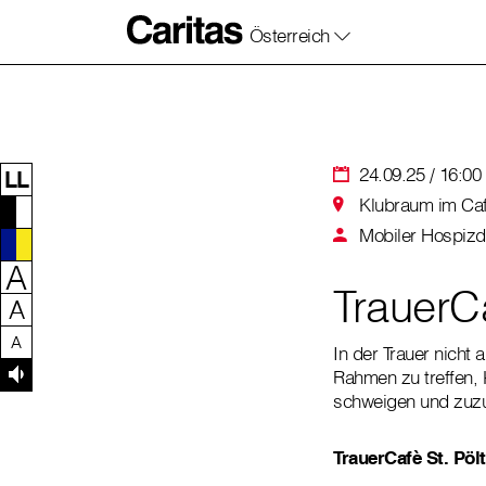
Österreich
Zum Inhalt dieser Seite
Zur Navigation
Zum Footer dieser Seite
24.09.25 / 16:00 
LL
Klubraum im Café
Mobiler Hospizd
A
TrauerC
A
A
In der Trauer nicht
Rahmen zu treffen, 
schweigen und zuz
TrauerCafè St. Pöl