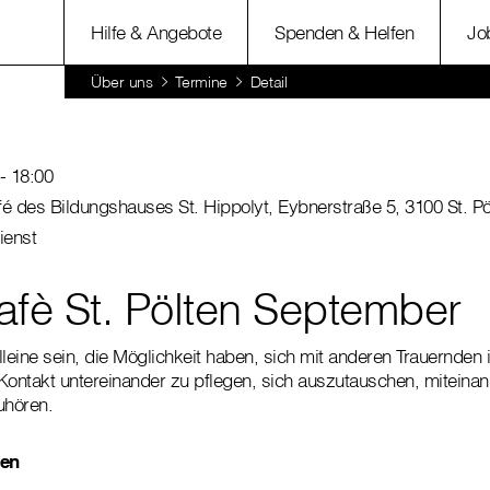
Hilfe & Angebote
Spenden & Helfen
Jo
Über uns
Termine
Detail
- 18:00
 des Bildungshauses St. Hippolyt, Eybnerstraße 5, 3100 St. Pö
ienst
afè St. Pölten September
 alleine sein, die Möglichkeit haben, sich mit anderen Trauernde
Kontakt untereinander zu pflegen, sich auszutauschen, miteinan
uhören.
ten