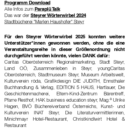
Programm Download
Alle Infos zum
Paraplü Talk
Das war der
Steyrer Wörterwirbel 2024
Stadtbücherei "Marlen Haushofer" Steyr
Für den Steyrer Wörterwirbel 2025 konnten weitere
Unterstützer*innen gewonnen werden, ohne die eine
Veranstaltungsreihe in dieser Größenordnung nicht
durchgeführt werden könnte, vielen DANK dafür:
Caritas Oberösterreich Regionalmarketing, Stadt Steyr,
Land OÖ, Zusammenleben in Steyr, youngCaritas
Oberösterreich, Stadtmuseum Steyr, Museum Arbeitswelt,
Kulturverein röda, Grafikdesign DIE JUDITH, Ennsthaler
Buchhandlung & Verlag, EDITION 5 HAUS, Hartlauer, Die
Geschichtenmacherei, Eltern-Kind-Zentrum Bärentreff,
a
Pfarre Resthof, HAK business education steyr, Mag.
Ulrike
Hagen, BVÖ Büchereiverband Österreichs, Kunst- und
Kulturverein INAT Steyr, Die Literaturvermittlerinnen,
Minichmayr Hotel-Restaurant, Christkindlwirt Hotel &
Restaurant