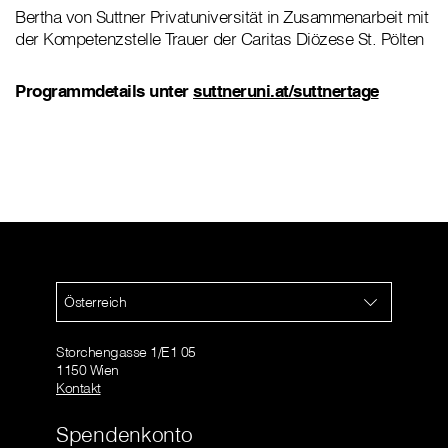
Bertha von Suttner Privatuniversität in Zusammenarbeit mit
der Kompetenzstelle Trauer der Caritas Diözese St. Pölten
Programmdetails unter
suttneruni.at/suttnertage
Österreich
Storchengasse 1/E1 05
1150 Wien
Kontakt
Spendenkonto