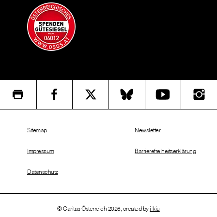
Sitemap
Newsletter
Impressum
Barrierefreiheitserklärung
Datenschutz
© Caritas Österreich 2026, created by
i-kiu