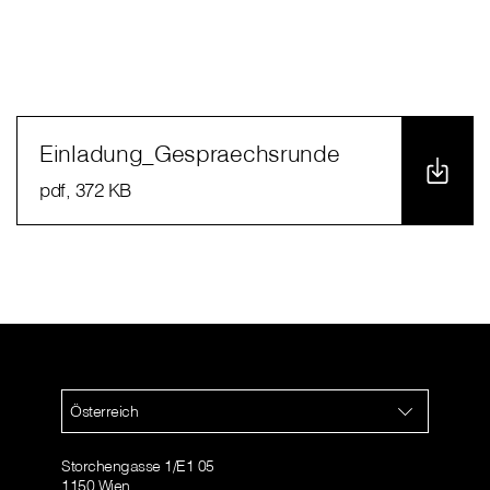
Einladung_Gespraechsrunde
pdf
, 372 KB
Österreich
Storchengasse 1/E1 05
1150 Wien