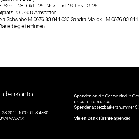
23. Sept., 28. Okt., 25. Nov. und 16. Dez. 2026
tplatz 20, 3300 Amstetten
a Schwabe M 0676 83 844 630 Sandra Mellek | M 0676 83 844
Trauerbegleiter*innen
ndenkonto
Spenden an die Caritas sind in Öst
steuerlich absetzbar.
Spendenabsetzbarkeitsnummer S
AT23 2011 1000 0123 4560
GIBAATWWXXX
Vielen Dank für Ihre Spende!