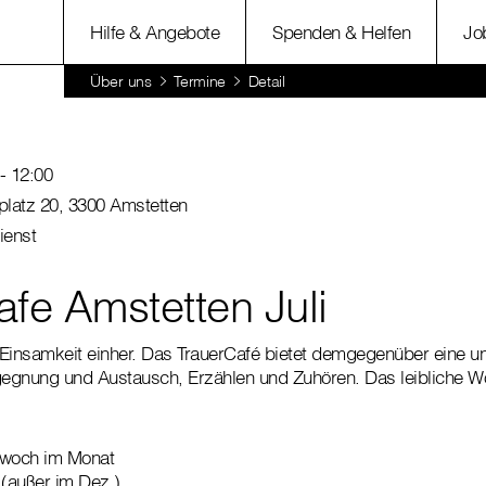
Hilfe & Angebote
Spenden & Helfen
Jo
Über uns
Termine
Detail
- 12:00
platz 20, 3300 Amstetten
ienst
afe Amstetten Juli
t Einsamkeit einher. Das TrauerCafé bietet demgegenüber eine
egnung und Austausch, Erzählen und Zuhören. Das leibliche 
twoch im Monat
 (außer im Dez.)