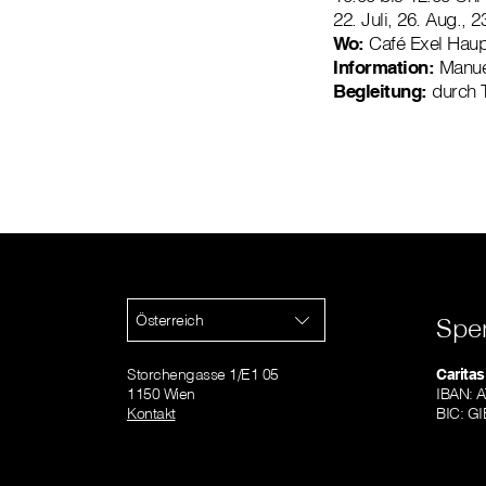
22. Juli, 26. Aug., 
Wo:
Café Exel Haup
Information:
Manuel
Begleitung:
durch 
Österreich
Spe
Storchengasse 1/E1 05
Caritas
1150 Wien
IBAN: 
Kontakt
BIC: 