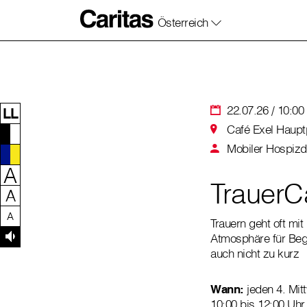
Österreich
Zum Inhalt dieser Seite
Zur Navigation
Zum Footer dieser Seite
22.07.26 / 10:00 
LL
Café Exel Haupt
Mobiler Hospizd
A
TrauerC
A
A
Trauern geht oft mi
Atmosphäre für Beg
auch nicht zu kurz
Wann:
jeden 4. Mit
10:00 bis 12:00 Uhr