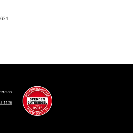
 634
erreich
O-1126