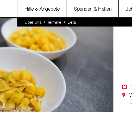
Hilfe & Angebote
Spenden & Helfen
Jo
Über uns
Termine
Detail
1
W
D