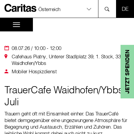
SPR
Österreich
08.07.26 / 10:00 - 12:00
JETZT SPENDEN
Cafehaus Piatny, Unterer Stadlplatz 39, 1. Stock, 3340
Waidhofen/Ybbs
Mobiler Hospizdienst
TrauerCafe Waidhofen/Ybbs
Juli
Trauern geht oft mit Einsamkeit einher. Das TrauerCafé
bietet demgegenüber eine ungezwungene Atmosphäre für
Begegnung und Austausch, Erzählen und Zuhören. Das
leibliche Wohl kommt dabei auch nicht zu kurz