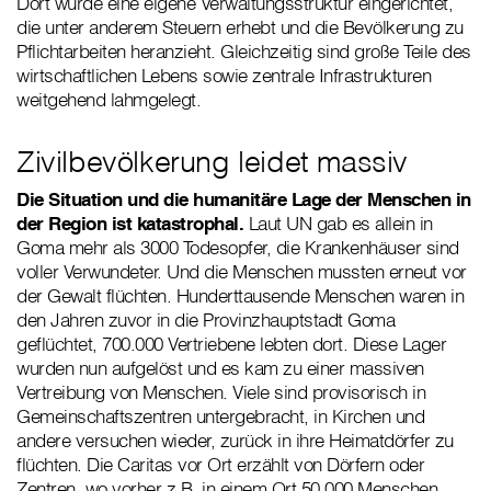
Dort wurde eine eigene Verwaltungsstruktur eingerichtet,
die unter anderem Steuern erhebt und die Bevölkerung zu
Pflichtarbeiten heranzieht. Gleichzeitig sind große Teile des
wirtschaftlichen Lebens sowie zentrale Infrastrukturen
weitgehend lahmgelegt.
Zivilbevölkerung leidet massiv
Die Situation und die humanitäre Lage der Menschen in
der Region ist katastrophal.
Laut UN gab es allein in
Goma mehr als 3000 Todesopfer, die Krankenhäuser sind
voller Verwundeter. Und die Menschen mussten erneut vor
der Gewalt flüchten. Hunderttausende Menschen waren in
den Jahren zuvor in die Provinzhauptstadt Goma
geflüchtet, 700.000 Vertriebene lebten dort. Diese Lager
wurden nun aufgelöst und es kam zu einer massiven
Vertreibung von Menschen. Viele sind provisorisch in
Gemeinschaftszentren untergebracht, in Kirchen und
andere versuchen wieder, zurück in ihre Heimatdörfer zu
flüchten. Die Caritas vor Ort erzählt von Dörfern oder
Zentren, wo vorher z.B. in einem Ort 50.000 Menschen