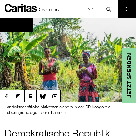
SPR
Österreich
JETZT SPENDEN
Landwirtschaftliche Aktivitäten sichern in der DR Kongo die
Lebensgrundlagen vieler Familien
Demokratische Republik