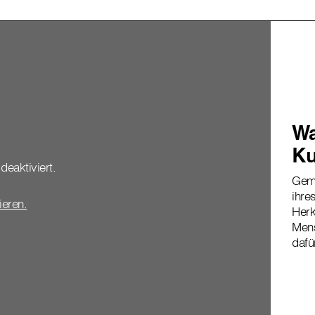
Wa
Ku
deaktiviert.
Geme
ihre
vieren.
Herk
Mens
dafü