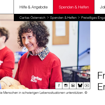
Hilfe & Angebote
Spenden & Helfen
Jo
Caritas Österreich
Spenden & Helfen
Freiwilliges En
Fr
E
sie Menschen in schwierigen Lebenssituationen unterstützen. ©