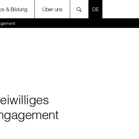
SPRACHE AUSWÄH
bs & Bildung
Über uns
gagement
eiwilliges
ngagement