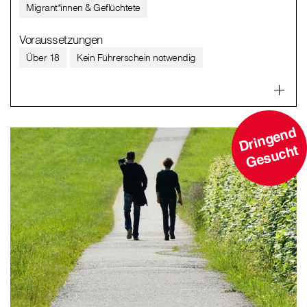
Migrant*innen & Geflüchtete
Voraussetzungen
Über 18
Kein Führerschein notwendig
D
ri
n
g
e
n
d
G
e
s
u
c
ht