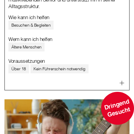
Alltagsstruktur.
Wie kann ich helfen
Besuchen & Begleiten
Wem kann ich helfen
Ältere Menschen
Voraussetzungen
Über 18
Kein Führerschein notwendig
D
ri
n
g
e
n
d
G
e
s
u
c
ht