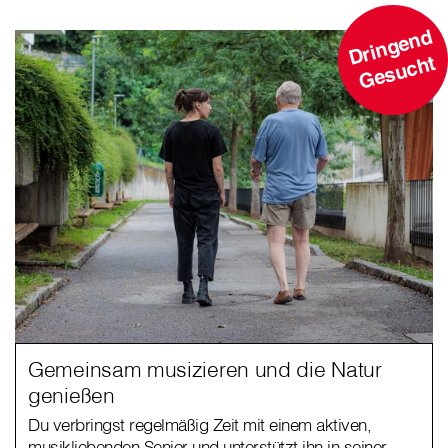
D
ri
n
g
e
n
d
G
e
s
u
c
ht
Gemeinsam musizieren und die Natur
genießen
Du verbringst regelmäßig Zeit mit einem aktiven,
musikliebenden Senior und unterstützt ihn in seiner