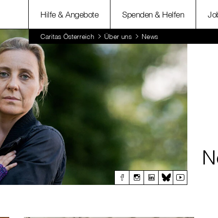
Hilfe & Angebote
Spenden & Helfen
Jo
Caritas Österreich
Über uns
News
N