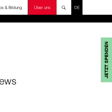
SPRACHE AUSWÄH
bs & Bildung
Über uns
JETZT SPENDEN
ews