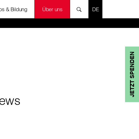
SPRACHE AUSWÄH
bs & Bildung
Über uns
JETZT SPENDEN
ews