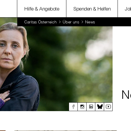
Hilfe & Angebote
Spenden & Helfen
Jo
Caritas Österreich
Über uns
News
N